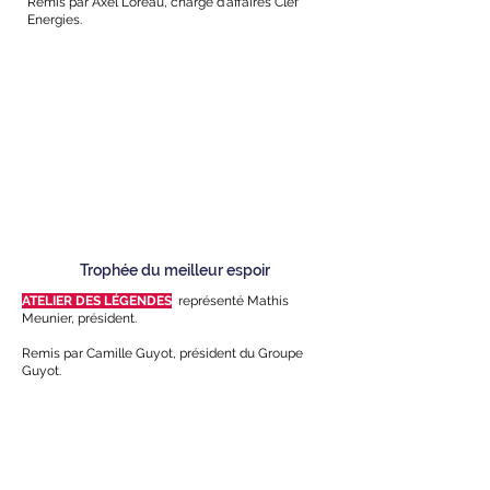
Remis par Axel Loreau, chargé d'affaires Clef
Energies.
Trophée du meilleur espoir
ATELIER DES LÉGENDES
,
représenté Mathis
Meunier, président.
Remis par Camille Guyot, président du Groupe
Guyot.